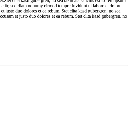
et.Stet clita kasd gubergren, no sea takimata sanctus est Lorem ipsum
g elitr, sed diam nonumy eirmod tempor invidunt ut labore et dolore
t justo duo dolores et ea rebum. Stet clita kasd gubergren, no sea
ccusam et justo duo dolores et ea rebum. Stet clita kasd gubergren, no